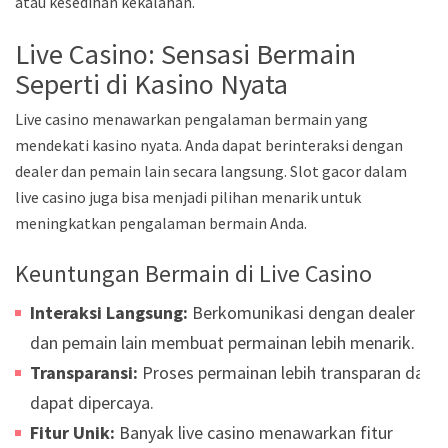
atau kesedihan kekalahan.
Live Casino: Sensasi Bermain
Seperti di Kasino Nyata
Live casino menawarkan pengalaman bermain yang
mendekati kasino nyata. Anda dapat berinteraksi dengan
dealer dan pemain lain secara langsung. Slot gacor dalam
live casino juga bisa menjadi pilihan menarik untuk
meningkatkan pengalaman bermain Anda.
Keuntungan Bermain di Live Casino
Interaksi Langsung:
Berkomunikasi dengan dealer
dan pemain lain membuat permainan lebih menarik.
Transparansi:
Proses permainan lebih transparan dan
dapat dipercaya.
Fitur Unik:
Banyak live casino menawarkan fitur