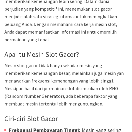
memberikan kemenangan lebih sering. Dalam dunia
perjudian yang kompetitif ini, menemukan slot gacor
menjadi salah satu strategi utama untuk meningkatkan
peluang Anda. Dengan memahami cara kerja mesin slot,
Anda dapat memanfaatkan informasi ini untuk memilih
permainan yang tepat.
Apa Itu Mesin Slot Gacor?
Mesin slot gacor tidak hanya sekadar mesin yang
memberikan kemenangan besar, melainkan juga mesin yang
menawarkan frekuensi kemenangan yang lebih tinggi.
Meskipun hasil dari permainan slot ditentukan oleh RNG
(Random Number Generator), ada beberapa faktor yang
membuat mesin tertentu lebih menguntungkan.
Ciri-ciri Slot Gacor
Frekuensi Pembayaran Tinggi:
Mesin yang sering