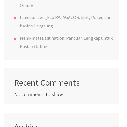
Online
Panduan Lengkap RAJAGACOR: Slot, Poker, dan
Kasino Langsung
Menikmati Dadunation: Panduan Lengkap untuk
Kasino Online
Recent Comments
No comments to show.
Archives