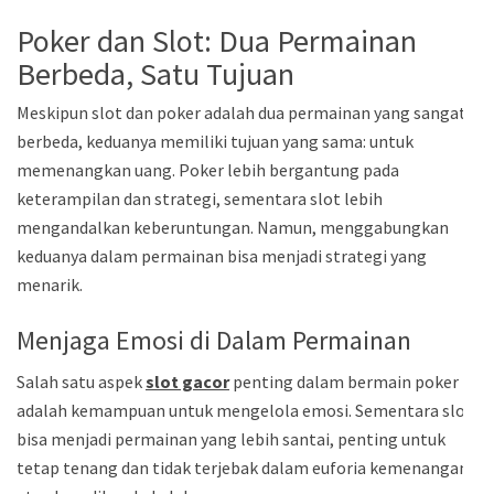
Poker dan Slot: Dua Permainan
Berbeda, Satu Tujuan
Meskipun slot dan poker adalah dua permainan yang sangat
berbeda, keduanya memiliki tujuan yang sama: untuk
memenangkan uang. Poker lebih bergantung pada
keterampilan dan strategi, sementara slot lebih
mengandalkan keberuntungan. Namun, menggabungkan
keduanya dalam permainan bisa menjadi strategi yang
menarik.
Menjaga Emosi di Dalam Permainan
Salah satu aspek
slot gacor
penting dalam bermain poker
adalah kemampuan untuk mengelola emosi. Sementara slot
bisa menjadi permainan yang lebih santai, penting untuk
tetap tenang dan tidak terjebak dalam euforia kemenangan