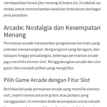
mendapatkan bonus jika menang di kedua sisi. Ini adalah cara
cerdas untuk memanfaatkan keahlian Anda dalam berbagai
jenis perjudian.
Arcade: Nostalgia dan Kesempatan
Menang
Permainan arcade menawarkan pengalaman bermain yang
unik dan menyenangkan. Dengan genre yang beragam, dari
balapan hingga petualangan, beberapa permainan arcade
juga memiliki elemen slot. Menggabungkan arcade dan slot
gacor bisa menjadi pilihan yang menghibur.
Pilih Game Arcade dengan Fitur Slot
Berfokuslah pada permainan arcade yang memiliki elemen
slot, seperti bonus putaran gratis atau jackpot yang
menggiurkan. Ini memberi Anda kesempatan untuk meraih