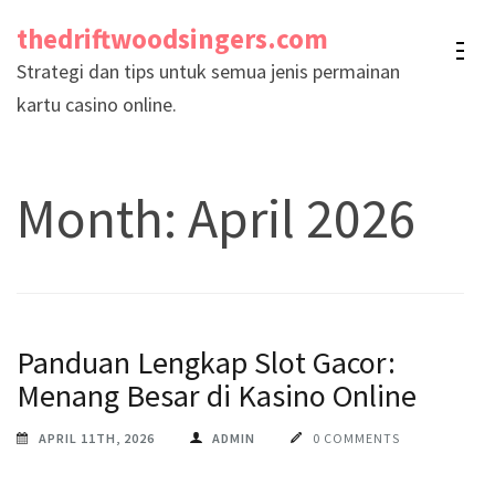
Skip
thedriftwoodsingers.com
to
Strategi dan tips untuk semua jenis permainan
content
kartu casino online.
(Press
Enter)
Month:
April 2026
Panduan Lengkap Slot Gacor:
Menang Besar di Kasino Online
APRIL 11TH, 2026
ADMIN
0 COMMENTS