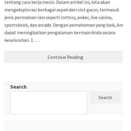
tentang cara kerja mesin. Dalam artikel ini, kita akan
mengeksplorasi berbagai aspek dari slot gacor, termasuk
jenis permainan lain seperti lottery, poker, live casino,
sportsbook, dan arcade. Dengan pemahaman yang baik, Anda
dapat meningkatkan pengalaman bermain Anda secara
keseluruhan. 1. …
Continue Reading
Search
Search