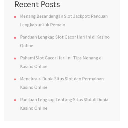
Recent Posts
Menang Besar dengan Slot Jackpot: Panduan
Lengkap untuk Pemain
Panduan Lengkap Slot Gacor Hari Ini di Kasino
Online
Pahami Slot Gacor Hari Ini: Tips Menang di
Kasino Online
Menelusuri Dunia Situs Slot dan Permainan
Kasino Online
Panduan Lengkap Tentang Situs Slot di Dunia
Kasino Online