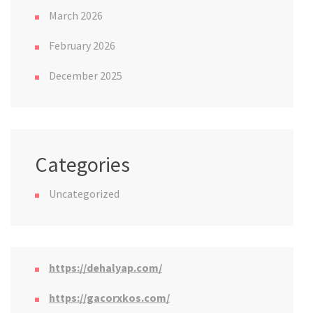
March 2026
February 2026
December 2025
Categories
Uncategorized
https://dehalyap.com/
https://gacorxkos.com/