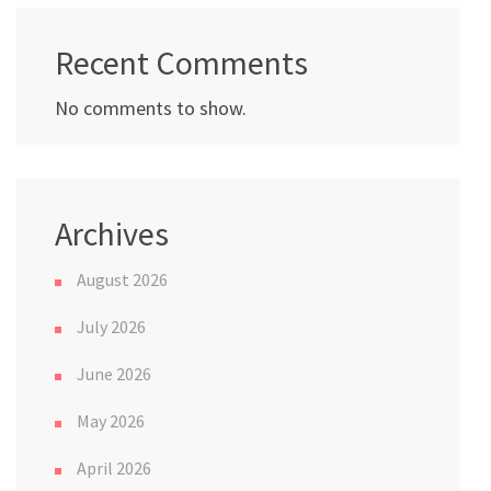
Recent Comments
No comments to show.
Archives
August 2026
July 2026
June 2026
May 2026
April 2026