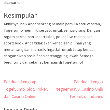
ditawarkan!
Kesimpulan
Akhirnya, baik Anda seorang pemain pemula atau veteran,
Togelsumo memiliki sesuatu untuk semua orang. Dengan
ragam permainan seperti slot, poker, live casino, dan
sportsbook, Anda tidak akan kehabisan pilihan yang
menantang dan menarik. Ingatlah untuk tetap berjudi
dengan sikap positif dan bertanggung jawab. Semoga
beruntung dan selamat bermain di Togelsumo!
Post
Panduan Lengkap
Panduan Lengkap
navigation
TogelSumo: Slot, Poker,
Negaemas99: Casino Online
dan Casino Online
Terbaik di Indonesia
Leave a Reply