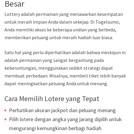
Besar
Lottery adalah permainan yang menawarkan kesempatan
untuk meraih impian Anda dalam sekejap. Di Togelsumo,
Anda memiliki akses ke beberapa undian yang berbeda,
memberikan peluang untuk meraih hadiah luar biasa.
Satu hal yang perlu diperhatikan adalah bahwa meskipun ini
adalah permainan yang sangat bergantung pada
keberuntungan, menggunakan sedikit strategi dapat
membuat perbedaan. Misalnya, membeli tiket lebih banyak
dapat meningkatkan peluang Anda untuk menang.
Cara Memilih Lotere yang Tepat
Perhatikan ukuran jackpot dan peluang menang.
Pilih lotere dengan angka yang jarang dipilih untuk
mengurangi kemungkinan berbagi hadiah.