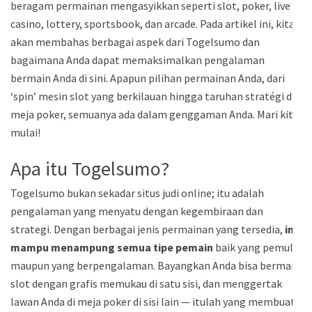
beragam permainan mengasyikkan seperti slot, poker, live
casino, lottery, sportsbook, dan arcade. Pada artikel ini, kita
akan membahas berbagai aspek dari Togelsumo dan
bagaimana Anda dapat memaksimalkan pengalaman
bermain Anda di sini. Apapun pilihan permainan Anda, dari
‘spin’ mesin slot yang berkilauan hingga taruhan stratégi di
meja poker, semuanya ada dalam genggaman Anda. Mari kita
mulai!
Apa itu Togelsumo?
Togelsumo bukan sekadar situs judi online; itu adalah
pengalaman yang menyatu dengan kegembiraan dan
strategi. Dengan berbagai jenis permainan yang tersedia,
ini
mampu menampung semua tipe pemain
baik yang pemula
maupun yang berpengalaman. Bayangkan Anda bisa bermain
slot dengan grafis memukau di satu sisi, dan menggertak
lawan Anda di meja poker di sisi lain — itulah yang membuat