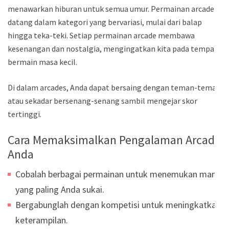
menawarkan hiburan untuk semua umur. Permainan arcade
datang dalam kategori yang bervariasi, mulai dari balap
hingga teka-teki. Setiap permainan arcade membawa
kesenangan dan nostalgia, mengingatkan kita pada tempat
bermain masa kecil.
Di dalam arcades, Anda dapat bersaing dengan teman-teman
atau sekadar bersenang-senang sambil mengejar skor
tertinggi.
Cara Memaksimalkan Pengalaman Arcade
Anda
Cobalah berbagai permainan untuk menemukan mana
yang paling Anda sukai.
Bergabunglah dengan kompetisi untuk meningkatkan
keterampilan.