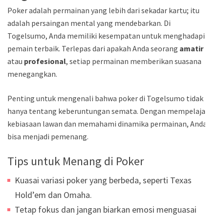
Poker adalah permainan yang lebih dari sekadar kartu; itu
adalah persaingan mental yang mendebarkan. Di
Togelsumo, Anda memiliki kesempatan untuk menghadapi
pemain terbaik. Terlepas dari apakah Anda seorang
amatir
atau
profesional
, setiap permainan memberikan suasana
menegangkan.
Penting untuk mengenali bahwa poker di Togelsumo tidak
hanya tentang keberuntungan semata. Dengan mempelajari
kebiasaan lawan dan memahami dinamika permainan, Anda
bisa menjadi pemenang.
Tips untuk Menang di Poker
Kuasai variasi poker yang berbeda, seperti Texas
Hold’em dan Omaha.
Tetap fokus dan jangan biarkan emosi menguasai