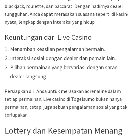
blackjack, roulette, dan baccarat. Dengan hadirnya dealer
sungguhan, Anda dapat merasakan suasana seperti di kasino
nyata, lengkap dengan interaksi yang hidup.
Keuntungan dari Live Casino
Menambah keaslian pengalaman bermain.
Interaksi sosial dengan dealer dan pemain lain.
Pilihan permainan yang bervariasi dengan saran
dealer langsung.
Persiapkan diri Anda untuk merasakan adrenaline dalam
setiap permainan. Live casino di Togelsumo bukan hanya
permainan, tetapi juga sebuah pengalaman sosial yang tak
terlupakan.
Lottery dan Kesempatan Menang