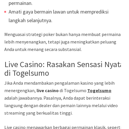
permainan.
Amati gaya bermain lawan untuk memprediksi
langkah selanjutnya.
Menguasai strategi poker bukan hanya membuat permainan
lebih menyenangkan, tetapi juga meningkatkan peluang
Anda untuk menang secara substansial.
Live Casino: Rasakan Sensasi Nyata
di Togelsumo
Jika Anda mendambakan pengalaman kasino yang lebih
menergengkan,
live casino
di Togelsumo
Togelsumo
adalah jawabannya. Pasalnya, Anda dapat berinteraksi
langsung dengan dealer dan pemain lainnya melalui video
streaming yang berkualitas tinggi.
Live casino menawarkan berbagai permainan klasik, seperti