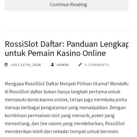
Continue Reading
RossiSlot Daftar: Panduan Lengkap
untuk Pemain Kasino Online
JULY 11TH, 2026
ADMIN
0 COMMENTS
Mengapa RossiSlot Daftar Menjadi Pilihan Utama? Mendaftar
di RossiSlot daftar bukan hanya langkah pertama untuk
memasuki dunia kasino online, tetapi juga membuka pintu
menuju berbagai pengalaman yang menakjubkan. Dengan
kombinasi permainan slot yang menarik, poker yang
menantang, dan live casino yang mendebarkan, RossiSlot
memberikan lebih dari sekadar tempat untuk bermain.