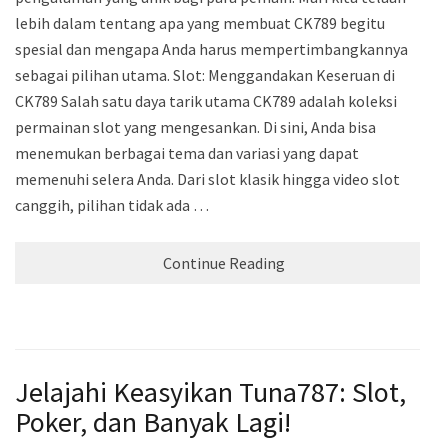
lebih dalam tentang apa yang membuat CK789 begitu
spesial dan mengapa Anda harus mempertimbangkannya
sebagai pilihan utama. Slot: Menggandakan Keseruan di
CK789 Salah satu daya tarik utama CK789 adalah koleksi
permainan slot yang mengesankan. Di sini, Anda bisa
menemukan berbagai tema dan variasi yang dapat
memenuhi selera Anda. Dari slot klasik hingga video slot
canggih, pilihan tidak ada …
Continue Reading
Jelajahi Keasyikan Tuna787: Slot,
Poker, dan Banyak Lagi!