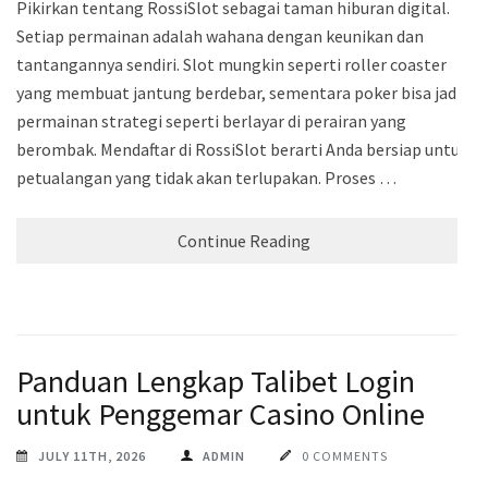
Pikirkan tentang RossiSlot sebagai taman hiburan digital.
Setiap permainan adalah wahana dengan keunikan dan
tantangannya sendiri. Slot mungkin seperti roller coaster
yang membuat jantung berdebar, sementara poker bisa jadi
permainan strategi seperti berlayar di perairan yang
berombak. Mendaftar di RossiSlot berarti Anda bersiap untuk
petualangan yang tidak akan terlupakan. Proses …
Continue Reading
Panduan Lengkap Talibet Login
untuk Penggemar Casino Online
JULY 11TH, 2026
ADMIN
0 COMMENTS