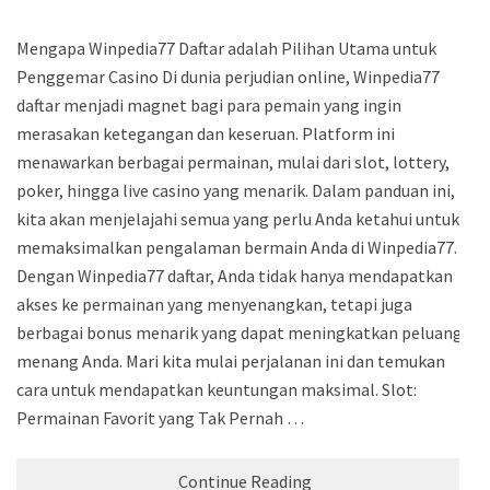
Mengapa Winpedia77 Daftar adalah Pilihan Utama untuk
Penggemar Casino Di dunia perjudian online, Winpedia77
daftar menjadi magnet bagi para pemain yang ingin
merasakan ketegangan dan keseruan. Platform ini
menawarkan berbagai permainan, mulai dari slot, lottery,
poker, hingga live casino yang menarik. Dalam panduan ini,
kita akan menjelajahi semua yang perlu Anda ketahui untuk
memaksimalkan pengalaman bermain Anda di Winpedia77.
Dengan Winpedia77 daftar, Anda tidak hanya mendapatkan
akses ke permainan yang menyenangkan, tetapi juga
berbagai bonus menarik yang dapat meningkatkan peluang
menang Anda. Mari kita mulai perjalanan ini dan temukan
cara untuk mendapatkan keuntungan maksimal. Slot:
Permainan Favorit yang Tak Pernah …
Continue Reading