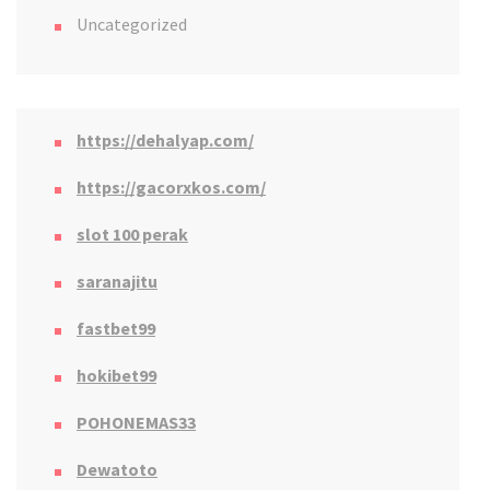
Uncategorized
https://dehalyap.com/
https://gacorxkos.com/
slot 100 perak
saranajitu
fastbet99
hokibet99
POHONEMAS33
Dewatoto