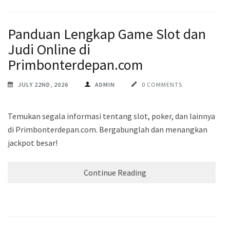
Panduan Lengkap Game Slot dan
Judi Online di
Primbonterdepan.com
JULY 22ND, 2026
ADMIN
0 COMMENTS
Temukan segala informasi tentang slot, poker, dan lainnya
di Primbonterdepan.com. Bergabunglah dan menangkan
jackpot besar!
Continue Reading