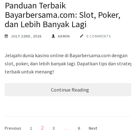
Panduan Terbaik
Bayarbersama.com: Slot, Poker,
dan Lebih Banyak Lagi
JULY 22ND, 2026
ADMIN
0 COMMENTS
Jelajahi dunia kasino online di Bayarbersama.com dengan
slot, poker, dan lebih banyak lagi. Dapatkan tips dan strategi
terbaik untuk menang!
Continue Reading
Posts
Page
2
…
Page
Page
Page
Previous
1
3
6
Next
pagination