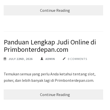
Continue Reading
Panduan Lengkap Judi Online di
Primbonterdepan.com
JULY 22ND, 2026
ADMIN
0 COMMENTS
Temukan semua yang perlu Anda ketahui tentang slot,
poker, dan lebih banyak lagi di Primbonterdepan.com.
Continue Reading